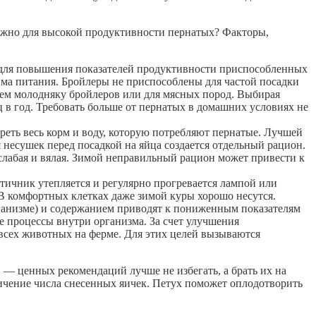
 нужно для высокой продуктивности пернатых? Факторы,
 для повышения показателей продуктивности приспособленных
ма питания. Бройлеры не приспособлены для частой посадки
 чем молодняку бройлеров или для мясных пород. Выбирая
ц в год. Требовать больше от пернатых в домашних условиях не
реть весь корм и воду, которую потребляют пернатые. Лучшей
 несушек перед посадкой на яйца создается отдельный рацион.
 слабая и вялая. Зимой неправильный рацион может привести к
тичник утепляется и регулярно прогревается лампой или
В комфортных клетках даже зимой куры хорошо несутся.
ганизме) и содержанием приводят к пониженным показателям
е процессы внутри организма. За счет улучшения
всех животных на ферме. Для этих целей вызываются
— ценных рекомендаций лучше не избегать, а брать их на
ичение числа снесенных яичек. Петух поможет оплодотворить