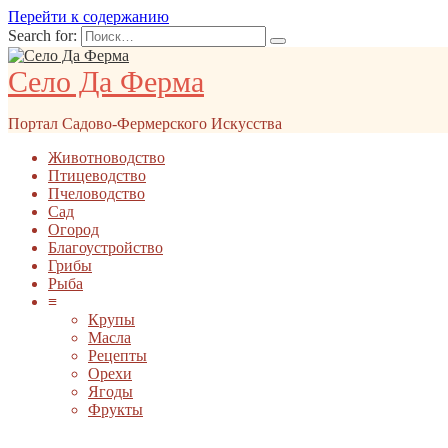
Перейти к содержанию
Search for:
Село Да Ферма
Портал Садово-Фермерского Искусства
Животноводство
Птицеводство
Пчеловодство
Сад
Огород
Благоустройство
Грибы
Рыба
≡
Крупы
Масла
Рецепты
Орехи
Ягоды
Фрукты