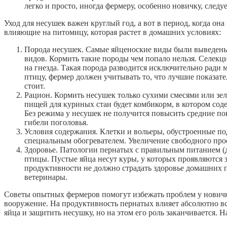
легко и просто, иногда фермеру, особенно новичку, следу
Уход для несушек важен круглый год, а вот в период, когда о
влияющие на питомицу, которая растет в домашних условиях:
Порода несушек. Самые яйценоские виды были выведены
видов. Кормить такие породы чем попало нельзя. Селек
на гнезда. Такая порода разводится исключительно ради
птицу, фермер должен учитывать то, что лучшие показате
стоит.
Рацион. Кормить несушек только сухими смесями или зел
пищей для куриных стаи будет комбикорм, в котором сод
Без режима у несушек не получится повысить средние по
гибели поголовья.
Условия содержания. Клетки и вольеры, обустроенные по
специальным обогревателем. Увеличение свободного про
Здоровье. Патологии пернатых с правильным питанием (
птицы. Пустые яйца несут куры, у которых проявляются 
продуктивности не должно страдать здоровье домашних 
ветеринары.
Советы опытных фермеров помогут избежать проблем у новичк
вооружение. На продуктивность пернатых влияет абсолютно в
яйца и защитить несушку, но на этом его роль заканчивается. Н