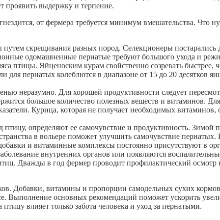
ет проявить выдержку и терпение.
на гнездится, от фермера требуется минимум вмешательства. Что
 путем скрещивания разных пород. Селекционеры постарались
ционные одомашненные пернатые требуют большого ухода и режи
 мяса птицы. Яйценоским курам свойственно созревать быстрее,
ли для пернатых колеблются в диапазоне от 15 до 20 десятков яи
енью неразумно. Для хорошей продуктивности следует пересмот
ержится большое количество полезных веществ и витаминов. Для
казатели. Курица, которая не получает необходимых витаминов,
д птицу, определяют ее самочувствие и продуктивность. Зимой п
странства в вольере поможет улучшить самочувствие пернатых. 
добавки и витаминные комплексы постоянно присутствуют в ор
заболевание внутренних органов или появляются воспалительны
птиц. Дважды в год фермер проводит профилактический осмотр 
ов. Добавки, витамины и пропорции самодельных сухих кормов 
се. Выполнение основных рекомендаций поможет ускорить увел
а птицу влияет только забота человека и уход за пернатыми.