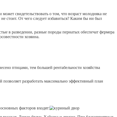
 может свидетельствовать о том, что возраст молодняка не
 не стоит. От чего следует избавиться? Каким бы ни был
остые в разведении, разные породы пернатых обеспечат фермера
осовестности хозяина.
несено птицами, тем большей рентабельности хозяйства
ий позволяет разработать максимально эффективный план
 основных факторов входят:
я русская, Ломан браун, Хайсекс и другие. При благоприятных