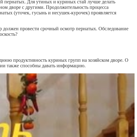
дей пернатых. Для утиных и куриных стай лучше делать
дном дворе с другими. Продолжительность процесса
натых (уточек, гусынь и несушек-курочек) проявляется
мер должен провести срочный осмотр пернатых. Обследование
оскость?
еднюю продуктивность куриных групп на хозяйском дворе. О
кции также способны давать информацию.