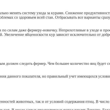
ально менять систему ухода за курами. Снижение продуктивности
блемах со здоровьем всей стаи. Отбрасывать все варианты сразу
ми по силам даже фермеру-новичку. Неприхотливые в уходе и пр
й. Увеличение яйценоскости кур зависит исключительно от добр
ым должен следить фермер. Чем большее количество яиц будет с
ения данного показателя, но правильный учет имеющихся услов
енностей животных, так и от условий содержания птиц. В число
х кур. В число самых продуктивных пород входят Леггорн, Бела