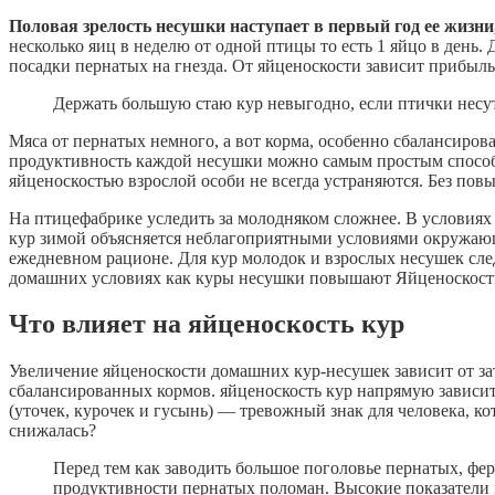
Половая зрелость несушки наступает в первый год ее жизни,
несколько яиц в неделю от одной птицы то есть 1 яйцо в день.
посадки пернатых на гнезда. От яйценоскости зависит прибыль
Держать большую стаю кур невыгодно, если птички несут
Мяса от пернатых немного, а вот корма, особенно сбалансиров
продуктивность каждой несушки можно самым простым способом
яйценоскостью взрослой особи не всегда устраняются. Без пов
На птицефабрике уследить за молодняком сложнее. В условиях
кур зимой объясняется неблагоприятными условиями окружающ
ежедневном рационе. Для кур молодок и взрослых несушек сле
домашних условиях как куры несушки повышают Яйценоскост
Что влияет на яйценоскость кур
Увеличение яйценоскости домашних кур-несушек зависит от зат
сбалансированных кормов. яйценоскость кур напрямую зависи
(уточек, курочек и гусынь) — тревожный знак для человека, к
снижалась?
Перед тем как заводить большое поголовье пернатых, фер
продуктивности пернатых поломан. Высокие показатели не