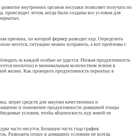
развитие внутренних органов несушки позволяет получать по
а, происходит летом, когда были созданы все условия для
пернатых.
ная причина, по которой фермер разводит кур. Определить
охо несется, ситуацию можно исправить, а вот проблемы с
блюдать за каждой особью не удастся. Низкая продуктивность
есется неохотно) и минимальным количеством зелени в
ной жизни. Как проверить продуктивность пернатых в
а, затрат средств для закупки качественных и
 Повышение и понижение продуктивности домашней птицы
обходимые условия, чтобы яйценоскость кур зимой не
куры часто несутся. Большую часть года график
ель. Разводить птицу в домашних условиях не всегда