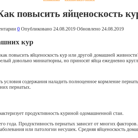
Как повысить яйценоскость ку
ентарии
0
Опубликовано
24.08.2019
Обновлено
24.08.2019
ашних кур
как повысить яйценоскость кур или другой домашней живности?
белый довольно миниатюрны, но приносят яйца ежедневно кругл
ь условия содержания наладить полноценное кормление пернаты
шних пернатых.
арактеризует продуктивность куриной одомашненной стаи.
всего года. Продуктивность пернатых зависит от многих факторо
 заболевания или патологии несушек. Средняя яйценоскость до