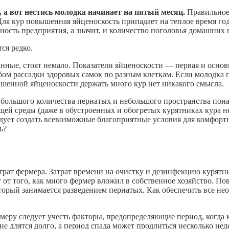
 а вот нестись молодка начинает на пятый месяц.
Правильное 
 Для кур повышенная яйценоскость припадает на теплое время год
ность предприятия, а значит, и количество поголовья домашних 
ся редко.
анные, стоят немало. Показатели яйценоскости — первая и основ
 рассадки здоровых самок по разным клеткам. Если молодка пл
ышенной яйценоскости держать много кур нет никакого смысла.
 большого количества пернатых и небольшого пространства пона
ей среды (даже в обустроенных и обогретых курятниках кура н
дует создать всевозможные благоприятные условия для комфорт
ь?
рат фермера. Затрат времени на очистку и дезинфекцию курятник
т от того, как много фермер вложил в собственное хозяйство.
оторый занимается разведением пернатых. Как обеспечить все не
меру следует учесть факторы, предопределяющие период, когда 
 длятся долго, а период спада может продлиться несколько нед