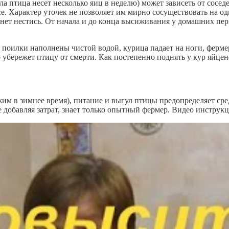
ала птица несет несколько яиц в неделю) может зависеть от сосе
се. Характер уточек не позволяет им мирно сосуществовать на о
нет нестись. От начала и до конца высиживания у домашних пер
 а поилки наполнены чистой водой, курица падает на ноги, фер
 убережет птицу от смерти. Как постепенно поднять у кур яйцен
им в зимнее время), питание и выгул птицы предопределяет ср
е добавляя затрат, знает только опытный фермер. Видео инстру