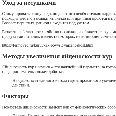
Уход за несушками
Стимулировать птицу надо, но для этого необязательно кардин
подходит для его высадки на гнезда или причины кроются в про
Возраст пернатых, рацион находится под учетом.
Развести собственное хозяйство несложно, а обзавестись кура
продуктами питания, в качестве которых не возникнет сомнени
https://fermoved.ru/kuryi/kak-povysit-yajcenoskost.html
Методы увеличения яйценоскости кур
Яйценоскость кур несушек – это важнейший параметр, за котор
предприниматель сможет добиться.
Не существует единого метода гарантированного увелич
действий.
Факторы
Показатель яйценоскости зависит как от физиологических особ
Порода. Не стоит ждать большого приплода от бройлерны