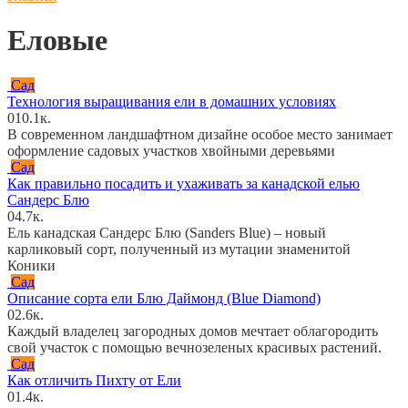
Еловые
Сад
Технология выращивания ели в домашних условиях
0
10.1к.
В современном ландшафтном дизайне особое место занимает
оформление садовых участков хвойными деревьями
Сад
Как правильно посадить и ухаживать за канадской елью
Сандерс Блю
0
4.7к.
Ель канадская Сандерс Блю (Sanders Blue) – новый
карликовый сорт, полученный из мутации знаменитой
Коники
Сад
Описание сорта ели Блю Даймонд (Blue Diamond)
0
2.6к.
Каждый владелец загородных домов мечтает облагородить
свой участок с помощью вечнозеленых красивых растений.
Сад
Как отличить Пихту от Ели
0
1.4к.