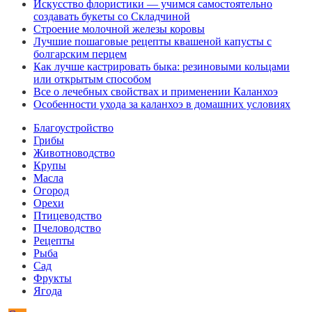
Искусство флористики — учимся самостоятельно
создавать букеты со Складчиной
Строение молочной железы коровы
Лучшие пошаговые рецепты квашеной капусты с
болгарским перцем
Как лучше кастрировать быка: резиновыми кольцами
или открытым способом
Все о лечебных свойствах и применении Каланхоэ
Особенности ухода за каланхоэ в домашних условиях
Благоустройство
Грибы
Животноводство
Крупы
Масла
Огород
Орехи
Птицеводство
Пчеловодство
Рецепты
Рыба
Сад
Фрукты
Ягода