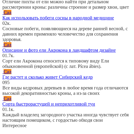
Отличие пихты от ели можно найти при детальном
рассмотрении кроны: различны строение и размер хвои, цвет
Сад
Как использовать побеги сосны в народной медицине
0
2к.
Сосновые побеги, появляющиеся на дереве ранней весной, с
давних времен применяло человечество для сохранения
здоровья.
Сад
Описание и фото ели Акрокона в ландшафтом дизайне
0
1.7к.
Сорт ели Акрокона относится к типовому виду Ели
обыкновенной (европейской) (с лат. Pícea ábies).
Сад
Где растет и сколько живет Сибирский кедр
0
95
Все виды кедровых деревьев в любое время года отличаются
высокой декоративностью кроны, а из-за своих
Сад
Сорта быстрорастущей и неприхотливой туи
0
1.1к.
Каждый владелец загородного участка иногда чувствует себя
настоящим помещиком, с гордостью обходя свои
Интересное