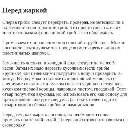
Перед жаркой
Сперва грибы следует перебрать, проверяя, не затесался ли в
их компанию посторонний гриб. Это просто сделать: на их
золотисто-рыжем фоне лишний гриб легко обнаружить.
Промываем их хорошенько под сильной струёй воды. Можно
воспользоваться душем: так проще вымыть грязь из-под их
пластинчатых шапочек.
Замачивать лисички в холодной воде следует не менее 5
часов. Затем их надо нарезать кусочками (если грибы
крупные) или целенькими погрузить в воду и проварить 10
минут. В воду можно положить полотняный мешочек со
специями: связанными пучком свежего укропа и петрушки,
кусочком твёрдой корицы, лавровым листом, гвоздикой. Этот
отвар получится вкусным, но использовать его как основу для
приготовления блюд не следует. Для таких целей годится
отвар только из белых грибов и шампиньонов.
Перед тем, как жарить лисички, их необходимо снова
промыть под тёплой водой. Теперь они готовы отправиться на
сковородку.