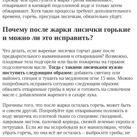
отваривают в кипящей подсоленной воде и только затем
обжаривают. Хотя такие процессы требуют дополнительного
времени, горечь, присущая лисичкам, обязательно уйдёт.
Почему после жарки лисички горькие
и можно ли это исправить?
Что делать, если жареные лисички горчат даже после
предварительного вымачивания и отваривания? Возможно,
плодовые тела подгорели или были пожарены на горьком
подсолнечном масле.
Тогда с такими лисичками нужно
поступить следующим образом:
добавить сметану или
майонез, специи и тушить на медленном огне 15 мин. Можно
попробовать исправить ситуацию следующим образом:
обвалять отваренные грибы в муке и готовить на сливочном
масле с добавлением жареного в сахаре лука.
Причины того, что после жарки осталась горечь, может быть
и совсем другой. Попробуйте при отваривании положить в
воду мешочек из плотной ткани со специями: гвоздикой,
лавровым листом, палочкой корицы, свежей зеленью укропа и
петрушки. Если же вы испробовали все манипуляции, чтобы
убрать горечь, но она всё же осталась – выбросите грибы, не