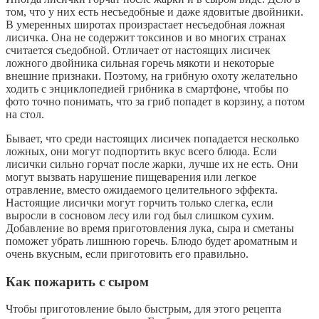
том, что у них есть несъедобные и даже ядовитые двойники.
В умеренных широтах произрастает несъедобная ложная
лисичка. Она не содержит токсинов и во многих странах
считается съедобной. Отличает от настоящих лисичек
ложного двойника сильная горечь мякоти и некоторые
внешние признаки. Поэтому, на грибную охоту желательно
ходить с энциклопедией грибника в смартфоне, чтобы по
фото точно понимать, что за гриб попадет в корзину, а потом
на стол.
Бывает, что среди настоящих лисичек попадается несколько
ложных, они могут подпортить вкус всего блюда. Если
лисички сильно горчат после жарки, лучше их не есть. Они
могут вызвать нарушение пищеварения или легкое
отравление, вместо ожидаемого целительного эффекта.
Настоящие лисички могут горчить только слегка, если
выросли в сосновом лесу или год был слишком сухим.
Добавление во время приготовления лука, сыра и сметаны
поможет убрать лишнюю горечь. Блюдо будет ароматным и
очень вкусным, если приготовить его правильно.
Как пожарить с сыром
Чтобы приготовление было быстрым, для этого рецепта