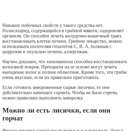
Никаких побочных свойств у такого средства нет.
Полисахарид, содержащийся в грибной мякоти, оздоровляет
организм. Он способен лечить желудочно-кишечный тракт,
восстанавливать клетки печени. Грибное лекарство, можно
использовать носителям гепатитов С, В, А, больным с
циррозом и опухолью печени, аллергикам.
Научно доказано, что хиноманноза способна восстанавливать
волосяной покров. Препараты на ее основе могут лечить
выпадение волос и полное облысение. Кроме того, эти грибы
очень вкусные, если их правильно приготовить.
Если готовить замороженные сырые лисички, то они
действительно начинают горчить. Чтобы не было горечи,
нужно правильно выполнить заморозку.
Можно ли есть лисички, если они
горчат
Иногда лисички горчат после жарки и в сыром виде. Дело в