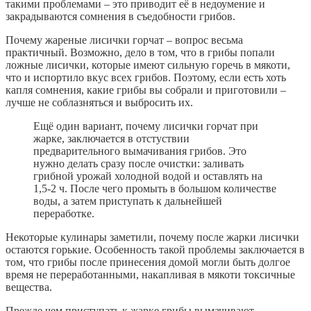
такими проблемами – это приводит её в недоумение и
закрадываются сомнения в съедобности грибов.
Почему жареные лисички горчат – вопрос весьма
практичный. Возможно, дело в том, что в грибы попали
ложные лисички, которые имеют сильную горечь в мякоти,
что и испортило вкус всех грибов. Поэтому, если есть хоть
капля сомнения, какие грибы вы собрали и приготовили –
лучше не соблазняться и выбросить их.
Ещё один вариант, почему лисички горчат при
жарке, заключается в отстуствии
предварительного вымачивания грибов. Это
нужно делать сразу после очистки: заливать
грибной урожай холодной водой и оставлять на
1,5-2 ч. После чего промыть в большом количестве
воды, а затем приступать к дальнейшей
переработке.
Некоторые кулинары заметили, почему после жарки лисички
остаются горькие. Особенность такой проблемы заключается в
том, что грибы после принесения домой могли быть долгое
время не переработанными, накапливая в мякоти токсичные
вещества.
Прежде чем приступать к жарке грибы вымачивают,