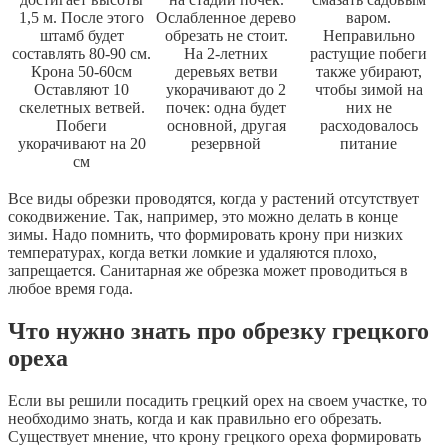
1,5 м. После этого
Ослабленное дерево
варом.
штамб будет
обрезать не стоит.
Неправильно
составлять 80-90 см.
На 2-летних
растущие побеги
Крона 50-60см
деревьях ветви
также убирают,
Оставляют 10
укорачивают до 2
чтобы зимой на
скелетных ветвей.
почек: одна будет
них не
Побеги
основной, другая
расходовалось
укорачивают на 20
резервной
питание
см
Все виды обрезки проводятся, когда у растений отсутствует
сокодвижение. Так, например, это можно делать в конце
зимы. Надо помнить, что формировать крону при низких
температурах, когда ветки ломкие и удаляются плохо,
запрещается. Санитарная же обрезка может проводиться в
любое время года.
Что нужно знать про обрезку грецкого
ореха
Если вы решили посадить грецкий орех на своем участке, то
необходимо знать, когда и как правильно его обрезать.
Существует мнение, что крону грецкого ореха формировать