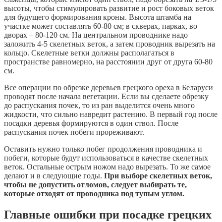
высоты, чтобы стимулировать развитие и рост боковых веток
для будущего формирования кроны. Высота штамба на
участке может составлять 60-80 см; в скверах, парках, во
дворах – 80-120 см. На центральном проводнике надо
заложить 4-5 скелетных веток, а затем проводник вырезать на
кольцо. Скелетные ветки должны располагаться в
пространстве равномерно, на расстоянии друг от друга 60-80
см.
Все операции по обрезке деревьев грецкого ореха в Беларуси
проводят после начала вегетации. Если вы сделаете обрезку
до распускания почек, то из ран выделится очень много
жидкости, что сильно навредит растению. В первый год после
посадки деревья формируются в один ствол. После
распускания почек побеги прореживают.
Оставить нужно только побег продолжения проводника и
побеги, которые будут использоваться в качестве скелетных
веток. Остальные острым ножом надо вырезать. То же самое
делают и в следующие годы.
При выборе скелетных веток,
чтобы не допустить отломов, следует выбирать те,
которые отходят от проводника под тупым углом.
Главные ошибки при посадке грецких