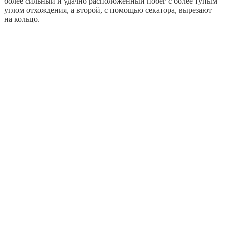
более сильный и удачно расположенный побег с более тупым
углом отхождения, а второй, с помощью секатора, вырезают
на кольцо.