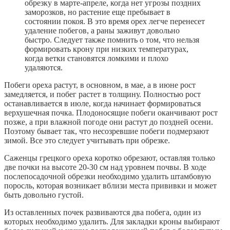
обрезку в марте-апреле, когда нет угрозы поздних
заморозков, но растение еще пребывает в
состоянии покоя. В это время орех легче перенесет
удаление побегов, а раны заживут довольно
быстро. Следует также помнить о том, что нельзя
формировать крону при низких температурах,
когда ветки становятся ломкими и плохо
удаляются.
Побеги ореха растут, в основном, в мае, а в июне рост
замедляется, и побег растет в толщину. Полностью рост
останавливается в июле, когда начинает формироваться
верхушечная почка. Плодоносящие побеги оканчивают рост
позже, а при влажной погоде они растут до поздней осени.
Поэтому бывает так, что несозревшие побеги подмерзают
зимой. Все это следует учитывать при обрезке.
Саженцы грецкого ореха коротко обрезают, оставляя только
две почки на высоте 20-30 см над уровнем почвы. В ходе
послепосадочной обрезки необходимо удалить штамбовую
поросль, которая возникает вблизи места прививки и может
быть довольно густой.
Из оставленных почек развиваются два побега, один из
которых необходимо удалить. Для закладки кроны выбирают