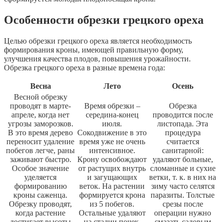
Особенности обрезки грецкого ореха
Целью обрезки грецкого ореха является необходимость
формирования кроны, имеющей правильную форму,
улучшения качества плодов, повышения урожайности.
Обрезка грецкого ореха в разные времена года:
Весна
Лето
Осень
Весной обрезку
проводят в марте-
Время обрезки –
Обрезка
апреле, когда нет
середина-конец
проводится после
угрозы заморозков.
июля.
листопада. Эта
В это время дерево
Сокодвижение в это
процедура
переносит удаление
время уже не очень
считается
побегов легче, раны
интенсивное.
санитарной:
заживают быстро.
Крону освобождают
удаляют больные,
Особое значение
от растущих внутрь
сломанные и сухие
уделяется
и загущающих
ветки, т. к. в них на
формированию
веток. На растении
зиму часто селятся
кроны саженца.
формируется крона
паразиты. Толстые
Обрезку проводят,
из 5 побегов.
срезы после
когда растение
Остальные удаляют
операции нужно
достигает высоты
на стадии почек.
смазать садовым