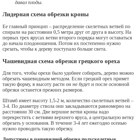
давал плоды.
Лидерная схема обрезки кроны
Ее главный принцип – распределение скелетных ветвей по
спирали на расстоянии 0,5 метра друг от друга в высоту. На
первых трех ярусах ветви второго порядка могут оставаться
до начала плодоношения. Потом их постепенно нужно
срезать, чтобы к дереву поступало больше света.
Чашевидная схема обрезки грецкого ореха
Для того, чтобы орехи было удобнее собирать, дерево можно
обрезать чашевидным методом. Если грецкий орех примет
такую форму, в высоту расти он не будет и после основной
обрезки останется прежних размеров.
Штамб имеет высоту 1,5-2 м, количество скелетных ветвей –
3-4. По диаметру ствола они закладываются равномерно на
расстоянии 30 см. Две верхние ветви кроны надо
перекрестить с ветвями верхнего яруса, а центральную ветку
обрезать у основания. В течение 3-4 лет ежегодно осенью
нужно проводить такую обрезку.
Допустимы в чашевидной обрезке полускелетные