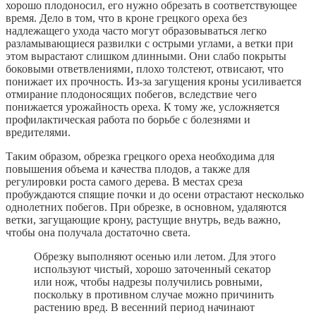
хорошо плодоносил, его нужно обрезать в соответствующее
время. Дело в том, что в кроне грецкого ореха без
надлежащего ухода часто могут образовываться легко
разламывающиеся развилки с острыми углами, а ветки при
этом вырастают слишком длинными. Они слабо покрыты
боковыми ответвлениями, плохо толстеют, отвисают, что
понижает их прочность. Из-за загущения кроны усиливается
отмирание плодоносящих побегов, вследствие чего
понижается урожайность ореха. К тому же, усложняется
профилактическая работа по борьбе с болезнями и
вредителями.
Таким образом, обрезка грецкого ореха необходима для
повышения объема и качества плодов, а также для
регулировки роста самого дерева. В местах среза
пробуждаются спящие почки и до осени отрастают несколько
однолетних побегов. При обрезке, в основном, удаляются
ветки, загущающие крону, растущие внутрь, ведь важно,
чтобы она получала достаточно света.
Обрезку выполняют осенью или летом. Для этого
используют чистый, хорошо заточенный секатор
или нож, чтобы надрезы получились ровными,
поскольку в противном случае можно причинить
растению вред. В весенний период начинают