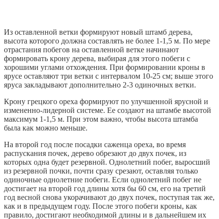
Из оставленной ветки формируют новый штамб дерева,
высота которого должна составлять не более 1-1,5 м. По мере
отрастания побегов на оставленной ветке начинают
формировать крону дерева, выбирая для этого побеги с
хорошими углами отхождения. При формировании кроны в
ярусе оставляют три ветки с интервалом 10-25 см; выше этого
яруса закладывают дополнительно 2-3 одиночных ветки.
Крону грецкого ореха формируют по улучшенной ярусной и
измененно-лидерной системе. Ее создают на штамбе высотой
максимум 1-1,5 м. При этом важно, чтобы высота штамба
была как можно меньше.
На второй год после посадки саженца ореха, во время
распускания почек, дерево обрезают до двух почек, из
которых одна будет резервной. Однолетний побег, выросший
из резервной почки, почти сразу срезают, оставляя только
одиночные однолетние побеги. Если однолетний побег не
достигает на второй год длины хотя бы 60 см, его на третий
год весной снова укорачивают до двух почек, поступая так же,
как и в предыдущем году. После этого побеги кроны, как
правило, достигают необходимой длины и в дальнейшем их