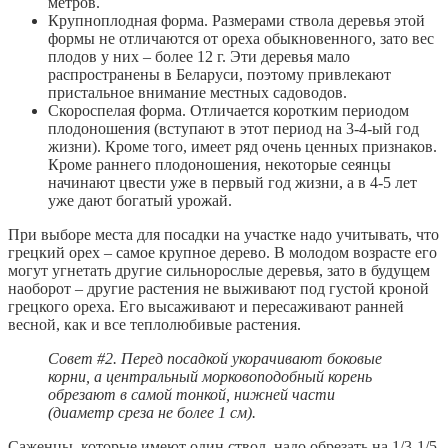
метров.
Крупноплодная форма. Размерами ствола деревья этой
формы не отличаются от ореха обыкновенного, зато вес
плодов у них – более 12 г. Эти деревья мало
распространены в Беларуси, поэтому привлекают
пристальное внимание местных садоводов.
Скороспелая форма. Отличается коротким периодом
плодоношения (вступают в этот период на 3-4-ый год
жизни). Кроме того, имеет ряд очень ценных признаков.
Кроме раннего плодоношения, некоторые сеянцы
начинают цвести уже в первый год жизни, а в 4-5 лет
уже дают богатый урожай.
При выборе места для посадки на участке надо учитывать, что
грецкий орех – самое крупное дерево. В молодом возрасте его
могут угнетать другие сильнорослые деревья, зато в будущем
наоборот – другие растения не выживают под густой кроной
грецкого ореха. Его высаживают и пересаживают ранней
весной, как и все теплолюбивые растения.
Совет #2. Перед посадкой укорачивают боковые
корни, а центральный морковоподобный корень
обрезают в самой тонкой, нижней части
(диаметр среза не более 1 см).
Саженцы, которые имеют один ствол, надо обрезать на 1/3-1/5