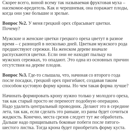
Скорее всего, виной всему так называемая фруктовая муха –
насекомое-вредитель. Как и черешневая, она поражает плоды,
когда они уже большие и зрелые.
Вопрос №2.
У меня грецкий орех сбрасывает цветки.
Почему?
Мужские и женские цветки грецкого ореха цветут в разное
время – с разницей в несколько дней. Цветкам мужского рода
предшествуют сережки. На женском дереве вначале
распускаются цветки. Если они не находят пыльцу на
мужских сережках, то опадают. Это одна из основных причин
отсутствия на дереве плодов.
Вопрос №3.
Где-то слышала, что, начиная со второго года
после посадки, грецкий орех пригибают, создавая таким
способом кустовую форму кроны. Но чем такая форма лучше?
Начинать формировать крону нужно только у молодого ореха,
так как старый просто не перенесет подобную операцию.
Надо удалить центральный проводник. Делают это в середине
лета, так как, если сделать это раньше, из раны будет сочиться
жидкость. Конечно, места срезов следует тут же обработать.
Дальше надо прищипывать боковые побеги после пятого-
шестого листка. Тогда крона будет приобретать форму куста.