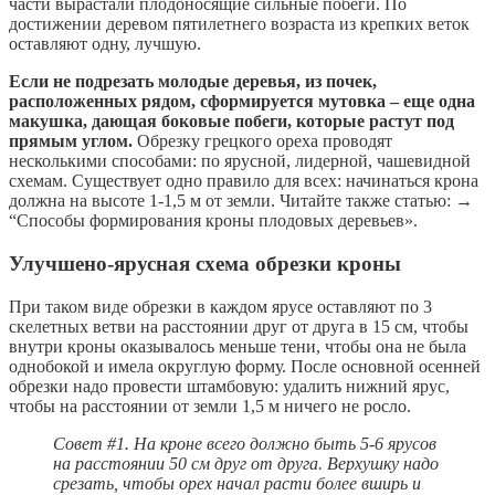
части вырастали плодоносящие сильные побеги. По
достижении деревом пятилетнего возраста из крепких веток
оставляют одну, лучшую.
Если не подрезать молодые деревья, из почек,
расположенных рядом, сформируется мутовка – еще одна
макушка, дающая боковые побеги, которые растут под
прямым углом.
Обрезку грецкого ореха проводят
несколькими способами: по ярусной, лидерной, чашевидной
схемам. Существует одно правило для всех: начинаться крона
должна на высоте 1-1,5 м от земли. Читайте также статью: →
“Способы формирования кроны плодовых деревьев».
Улучшено-ярусная схема обрезки кроны
При таком виде обрезки в каждом ярусе оставляют по 3
скелетных ветви на расстоянии друг от друга в 15 см, чтобы
внутри кроны оказывалось меньше тени, чтобы она не была
однобокой и имела округлую форму. После основной осенней
обрезки надо провести штамбовую: удалить нижний ярус,
чтобы на расстоянии от земли 1,5 м ничего не росло.
Совет #1. На кроне всего должно быть 5-6 ярусов
на расстоянии 50 см друг от друга. Верхушку надо
срезать, чтобы орех начал расти более вширь и