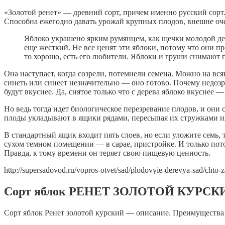
«Золотой ренет» — древний сорт, причем именно русский сорт.
Способна ежегодно давать урожай крупных плодов, внешне оч
Яблоко украшено ярким румянцем, как щечки молодой дев
еще жесткий. Не все ценят эти яблоки, потому что они пр
то хорошо, есть его любители. Яблоки и груши снимают 
Она наступает, когда созрели, потемнели семена. Можно на вся
синеть или синеет незначительно — оно готово. Почему недозре
будут вкуснее. Да, снятое только что с дерева яблоко вкуснее —
Но ведь тогда идет биологическое перезревание плодов, и они 
плоды укладывают в ящики рядами, пересыпая их стружками и
В стандартный ящик входит пять слоев, но если уложите семь,
сухом темном помещении — в сарае, пристройке. И только пот
Правда, к тому времени он теряет свою пищевую ценность.
http://supersadovod.ru/vopros-otvet/sad/plodovyie-derevya-sad/chto-za
Сорт яблок РЕНЕТ ЗОЛОТОЙ КУРСК
Сорт яблок Ренет золотой курский — описание. Преимущества и