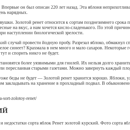
 Впервые он был описан 220 лет назад. Эта яблоня неприхотлива
ень нарядных.
ушки. Золотой ренет относится к сортам позднезимнего срока по
есные на вкус, а нам хочется кисло-сладенького. По этой причин
при наступлении биологической зрелости.
кий случай провести йодную пробу. Разрезал яблоко, обмакнул сп
лое синеет? Крахмала в нем много и мало сахаров. Некоторые гов
 тут и спорить никго не будет.
становятся более уязвимыми для гнилей. Их нельзя долго хранит
ли переслаивая старыми газетами. Можно завернуть каждый пло
 тоже беды не будет — Золотой ренет хранится хорошо. Яблоки, 
ом закладывать на хранение в прохладный подвал. В обыкновенн
-sort-zolotoy-renet/
ИЙ
 недостатки сорта яблок Ренет золотой курский. Фото сорта ябл