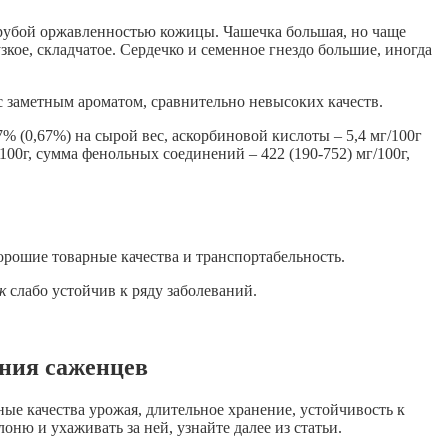
грубой оржавленностью кожицы. Чашечка большая, но чаще
кое, складчатое. Сердечко и семенное гнездо большие, иногда
 с заметным ароматом, сравнительно невысоких качеств.
% (0,67%) на сырой вес, аскорбиновой кислоты – 5,4 мг/100г
г/100г, сумма фенольных соединений – 422 (190-752) мг/100г,
орошие товарные качества и транспортабельность.
к
слабо устойчив к ряду заболеваний.
ания саженцев
ые качества урожая, длительное хранение, устойчивость к
оню и ухаживать за ней, узнайте далее из статьи.