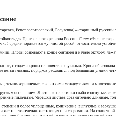
исание
отаревка, Ренет золоторевский, Рогулевка) – старинный русский
тойкость для Центрального региона России.
Сорт яблок
не скоро
рский
средне поражается мучнистой росой, относительно устойчив
имний. Плоды созревают в конце сентября и начале октября, леж
идные, с годами кроны становятся округлыми. Крона образована
тые ветви главных порядков расходятся под большими углами че
тые, темно-коричневые, с короткими междоузлиями и многочис
круглым основанием. Листовые пластинки слабо изогнутые, слож
бренные пильчатые. Черешки листьев сравнительно длинные, т
й степени и более уплощенные, конические, выпуклые к верхушке
или желтовато-зеленая, желтеющая при созревании. На солнечной
оды приобретают золотистый оттенок и привлекательный вид.