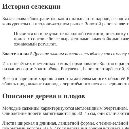
История селекции
Былая слава яблок-ранеток, как их называют в народе, сегодн
конкурентом на плодово-ягодном рынке. Золотой ранет являет
Появился он в результате народной селекции, поскольку 
поисках сортов с более выраженными зимостойкими каче
ожидаемый результат.
Знаете ли вы?
Древние эллины поклонялись яблоку как символу
Из-за нечётких временных рамок формирования Золотого ранет
названия сорта: Золотарёвка, Рогулевка, Ранет золотарёвский, 
Все эти вариации хорошо известны жителям многих областей 
яблонь продолжают садоводы чернозёмного пояса северо-восто
Описание дерева и плодов
Молодые саженцы характеризуются метловидным очертанием, но
Однолетние побеги вытягиваются до 30–45 см, они отличаются
Листва широкая и длинная, ланцетной формы, с тёмно-зелёной
покрытыми ворсом. На 6-7 году вегетации яблоня вступает в ф