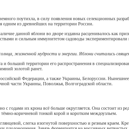
я немного поутихла, в силу появления новых селекционных разра
ся одним из древнейших на территории России.
наличие данной яблони во дворе издавна расценивалось как приз
ствами и сильным иммунитетом садоводы экспериментировали в
 солнца, жизненной мудрости и энергии. Яблони считались свяще
а и большой территории его распространения в специализирова
Зимний золотой ранет.
Российской Федерации, а также Украины, Белоруссии. Нынешнее
чной части Украины, Поволжья, Волгоградской области.
 с годами их крона всё больше округляется. Она состоит из р
 тёмно-коричневой тонкой корой и коротким междоузльем.
 глянцевой, слегка изогнутой поверхностью и резным краем. К
азу плодоношения. Завязь формируется на массивных ветвистых 