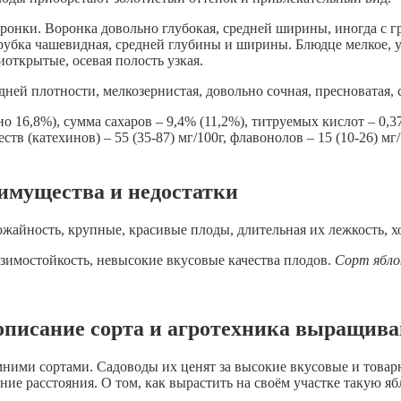
оронки. Воронка довольно глубокая, средней ширины, иногда с 
убка чашевидная, средней глубины и ширины. Блюдце мелкое, уз
открытые, осевая полость узкая.
едней плотности, мелкозернистая, довольно сочная, пресноватая,
 16,8%), сумма сахаров – 9,4% (11,2%), титруемых кислот – 0,37
еств (катехинов) – 55 (35-87) мг/100г, флавонолов – 15 (10-26) м
еимущества и недостатки
жайность, крупные, красивые плоды, длительная их лежкость, х
 зимостойкость, невысокие вкусовые качества плодов.
Сорт ябло
описание сорта и агротехника выращив
ними сортами. Садоводы их ценят за высокие вкусовые и товарн
ние расстояния. О том, как вырастить на своём участке такую ябл