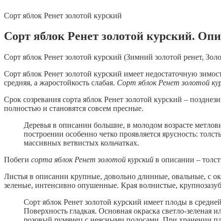
Сорт яблок Ренет золотой курский
Сорт яблок Ренет золотой курский. Оп
Сорт яблок Ренет золотой курский (Зимний золотой ренет, Зол
Сорт яблок Ренет золотой курский имеет недостаточную зимос
средняя, а жаростойкость слабая.
Сорт яблок Ренет золотой ку
Срок созревания сорта яблок Ренет золотой курский – позднез
полностью и становятся совсем пресные.
Деревья в описании большие, в молодом возрасте метлов
построении особенно четко проявляется ярусность: толс
массивных ветвистых кольчатках.
Побеги
сорта яблок Ренет золотой курский
в описании – толс
Листья в описании крупные, довольно длинные, овальные, с о
зеленые, интенсивно опушенные. Края волнистые, крупнозазу
Сорт яблок Ренет золотой курский имеет плоды в средне
Поверхность гладкая. Основная окраска светло-зеленая 
розовый румянец с неясными полосами. При хранении пл