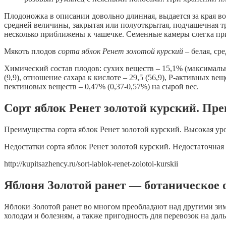
Плодоножка в описании довольно длинная, выдается за края в
средней величины, закрытая или полуоткрытая, подчашечная тр
несколько приближены к чашечке. Семенные камеры слегка при
Мякоть плодов
сорта
яблок Ренет золотой курский
– белая, ср
Химический состав плодов: сухих веществ – 15,1% (максимально
(9,9), отношение сахара к кислоте – 29,5 (56,9), Р-активных вещ
пектиновых веществ – 0,47% (0,37-0,57%) на сырой вес.
Сорт яблок Ренет золотой курский. Пр
Преимущества сорта яблок Ренет золотой курский. Высокая уро
Недостатки сорта яблок Ренет золотой курский. Недостаточная
http://kupitsazhency.ru/sort-iablok-renet-zolotoi-kurskii
Яблоня Золотой ранет — ботаническое 
Яблоки Золотой ранет во многом преобладают над другими зим
холодам и болезням, а также пригодность для перевозок на даль