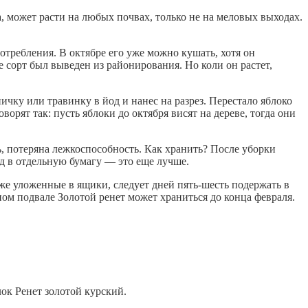
, может расти на любых почвах, только не на меловых выходах.
требления. В октябре его уже можно кушать, хотя он
е сорт был выведен из районирования. Но коли он растет,
ичку или травинку в йод и нанес на разрез. Перестало яблоко
орят так: пусть яблоки до октября висят на дереве, тогда они
ь, потеряна лежкоспособность. Как хранить? После уборки
д в отдельную бумагу — это еще лучше.
уже уложенные в ящики, следует дней пять-шесть подержать в
ом подвале Золотой ренет может храниться до конца февраля.
ок Ренет золотой курский.