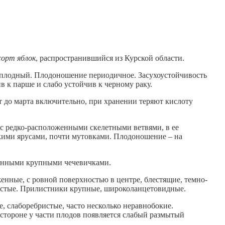
сорт яблок
, распространившийся из Курской области.
плодный. Плодоношение периодичное. Засухоустойчивость
 к парше и слабо устойчив к черному раку.
ат до марта включительно, при хранении теряют кислоту
 с редко-расположенными скелетными ветвями, в ее
ткими ярусами, почти мутовками. Плодоношение – на
ленными крупными чечевичками.
енные, с ровной поверхностью в центре, блестящие, темно-
олстые. Прилистники крупные, широколанцетовидные.
, слаборебристые, часто несколько неравнобокие.
 стороне у части плодов появляется слабый размытый