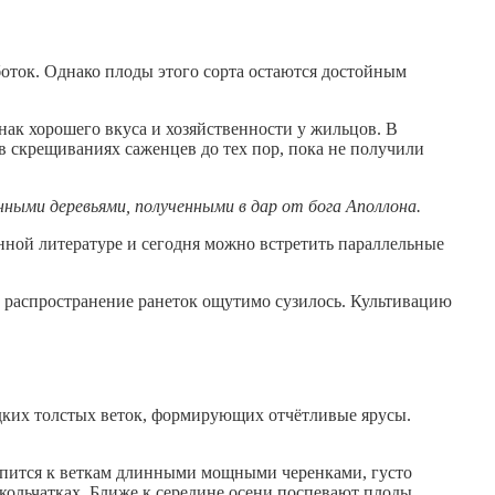
боток. Однако плоды этого сорта остаются достойным
нак хорошего вкуса и хозяйственности у жильцов. В
 скрещиваниях саженцев до тех пор, пока не получили
нными деревьями, полученными в дар от бога Аполлона.
нной литературе и сегодня можно встретить параллельные
 распространение ранеток ощутимо сузилось. Культивацию
едких толстых веток, формирующих отчётливые ярусы.
репится к веткам длинными мощными черенками, густо
кольчатках. Ближе к середине осени поспевают плоды.