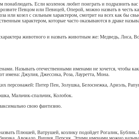
им понаблюдать. Если козленок любит поиграть и подразнить ва
 прозвите Певцом или Певицей, Оперой, можно назвать в честь к
за или козел с сильным характером, смотрит на всех как бы свы
венным характером, которые часто оказываются в драке называю
характера животного и назвать животным же: Медведь, Лиса, Вол
ами. Называть отечественными именами не хочется, чтобы как
ют имена: Джулия, Джессика, Роза, Лауретта, Мона.
их персонажей: Питер Пен, Золушка, Белоснежка, Ариэль, Рапу
ошка, Мальчик-спальчик, Колобок.
 максимально свою фантизию.
 назвать Плюшей, Ватрушей, козлику подойдет Рогалик, Бублик. 
бничка, Авокадо, Вишня, Персик. Этими именами можно называть