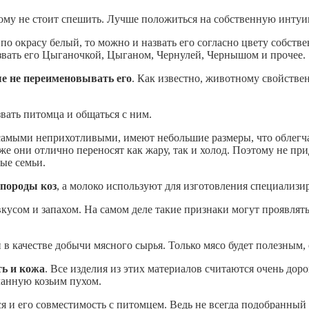
тому не стоит спешить. Лучше положиться на собственную инту
по окрасу белый, то можно и назвать его согласно цвету собст
назвать его Цыганочкой, Цыганом, Чернулей, Чернышом и прочее.
е не переименовывать его
. Как известно, животному свойстве
звать питомца и общаться с ним.
самыми неприхотливыми, имеют небольшие размеры, что облегчае
у же они отлично переносят как жару, так и холод. Поэтому не п
ые семьи.
 породы коз
, а молоко используют для изготовления специализ
кусом и запахом. На самом деле такие признаки могут проявлять
в качестве добычи мясного сырья. Только мясо будет полезным, 
ть и кожа
. Все изделия из этих материалов считаются очень до
ланную козьим пухом.
я и его совместимость с питомцем. Ведь не всегда подобранный 