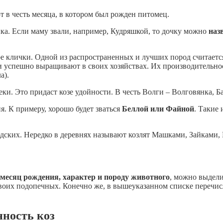
 в честь месяца, в котором был рожден питомец.
ка. Если маму звали, например, Кудряшкой, то дочку можно
наз
ре клички. Одной из распространенных и лучших пород считаетс
и успешно выращивают в своих хозяйствах. Их производительно
а).
. Это придаст козе удойности. В честь Волги – Волговянка, Ба
. К примеру, хорошо будет зваться
Беллой или Файной
. Такие
ских. Нередко в деревнях называют козлят Машками, Зайками, 
 месяц рождения, характер и породу животного
, можно выдел
своих подопечных. Конечно же, в вышеуказанном списке перечи
ность коз