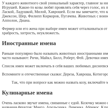
У каждого животного свой уникальный характер, главное за н
Игрушей. Какие-то козы любят проявлять себя через голос, их
Лаской, Ладушкой, Милой, Хаврошей. Если вы замечаете, что ко
Джексон, Шер, Филипп Киркоров, Пугачева. Животных с воинст
Апполон, Диана.
Фермер или его жена при выборе имен может отталкиваться от 
храбрость, хитрость, неуклюжесть.
Иностранные имена
Раньше популярно было называть животных иностранными имен
часто называют: Ричи, Майкл, Билл, Роберт, Фей. Девочки име
Список имен может включать в себя ваших любимых диснеевск
Вспомните и отечественные сказки: Дереза, Хавроша, Котигор
Так, что при вопросе как можно назвать козу, включайте
Кулинарные имена
Очень ласково звучат имена, связанные с едой. Козочку можно
названия фруктов: Манго, Апельсинка, Лимонка, Абрикос, Клу