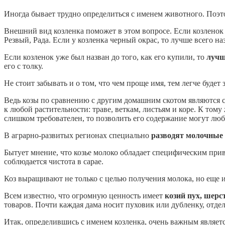
Иногда бывает трудно определиться с именем животного. Поэ
Внешний вид козленка поможет в этом вопросе. Если козленок 
Резвый, Рада. Если у козленка черный окрас, то лучше всего 
Если козленок уже был назван до того, как его купили, то
лучш
его с толку.
Не стоит забывать и о том, что чем проще имя, тем легче будет 
Ведь козы по сравнению с другим домашним скотом являются 
к любой растительности: траве, веткам, листьям и коре. К том
слишком требователен, то позволить его содержание могут люб
В аграрно-развитых регионах специально
разводят молочные
Бытует мнение, что козье молоко обладает специфическим прив
соблюдается чистота в сарае.
Коз выращивают не только с целью получения молока, но еще и 
Всем известно, что огромную ценность имеет
козий пух, шерс
товаров. Почти каждая дама носит пуховик или дубленку, отде
Итак, определившись с именем козленка, очень важным являетс