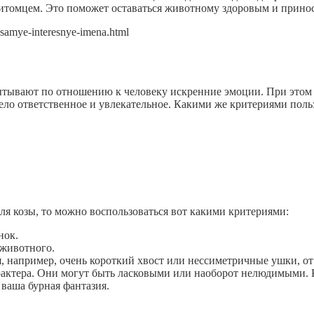
 питомцем. Это поможет оставаться животному здоровым и принос
t-samye-interesnye-imena.html
ывают по отношению к человеку искренние эмоции. При этом он
о ответственное и увлекательное. Какими же критериями польз
для козы, то можно воспользоваться вот какими критериями:
нок.
 животного.
, например, очень короткий хвост или нессиметричные ушки, от 
арактера. Они могут быть ласковыми или наоборот нелюдимыми. К
 ваша бурная фантазия.