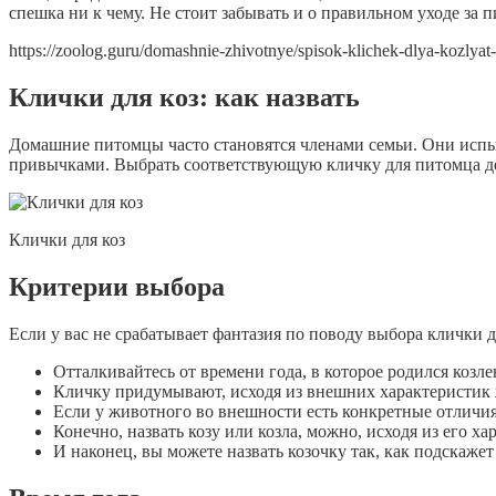
спешка ни к чему. Не стоит забывать и о правильном уходе за
https://zoolog.guru/domashnie-zhivotnye/spisok-klichek-dlya-kozlya
Клички для коз: как назвать
Домашние питомцы часто становятся членами семьи. Они испыт
привычками. Выбрать соответствующую кличку для питомца дел
Клички для коз
Критерии выбора
Если у вас не срабатывает фантазия по поводу выбора клички 
Отталкивайтесь от времени года, в которое родился козле
Кличку придумывают, исходя из внешних характеристик
Если у животного во внешности есть конкретные отличия
Конечно, назвать козу или козла, можно, исходя из его х
И наконец, вы можете назвать козочку так, как подскажет