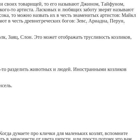
с и своих товарищей, то его называют Джином, Тайфуном,
акого-то артиста. Ласковых и любящих заботу зверят называют
сока, то можно назвать их в честь знаменитых артистов: Майкл
т в честь древнегреческих богов: Зевс, Ариадна, Перун,
к, Заяц, Слон. Это может отображать трусливость козликов,
-то разделить животных и людей. Иностранными козликов
нсель.
Когда думаете про клички для маленьких козлят, вспомните
 в зависимсти от цвета шерсти, или просто потому что вам