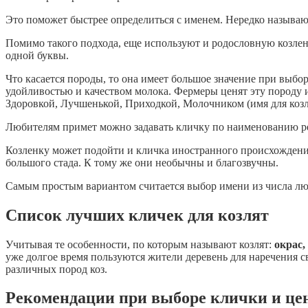
Это поможет быстрее определиться с именем. Нередко называют
Помимо такого подхода, еще используют и родословную козлен
одной буквы.
Что касается породы, то она имеет большое значение при выбо
удойливостью и качеством молока. Фермеры ценят эту породу 
Здоровкой, Лучшенькой, Приходкой, Молочником (имя для козл
Любителям примет можно задавать кличку по наименованию реки
Козленку может подойти и кличка иностранного происхождения
большого стада. К тому же они необычны и благозвучны.
Самым простым вариантом считается выбор имени из числа люд
Список лучших кличек для козлят
Учитывая те особенности, по которым называют козлят:
окрас,
уже долгое время пользуются жители деревень для наречения 
различных пород коз.
Рекомендации при выборе клички и цен