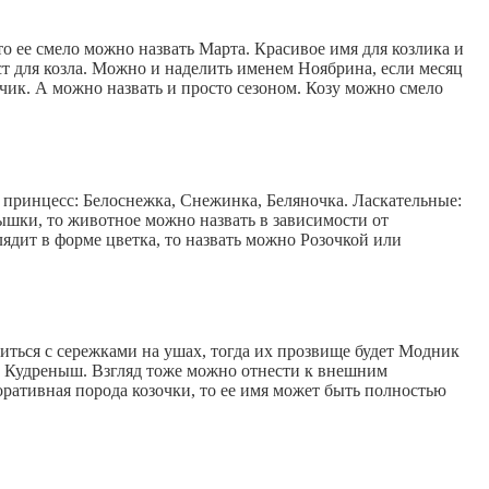
 то ее смело можно назвать Марта. Красивое имя для козлика и
т для козла. Можно и наделить именем Ноябрина, если месяц
ьчик. А можно назвать и просто сезоном. Козу можно смело
х принцесс: Белоснежка, Снежинка, Беляночка. Ласкательные:
ышки, то животное можно назвать в зависимости от
лядит в форме цветка, то назвать можно Розочкой или
иться с сережками на ушах, тогда их прозвище будет Модник
 Кудреныш. Взгляд тоже можно отнести к внешним
оративная порода козочки, то ее имя может быть полностью