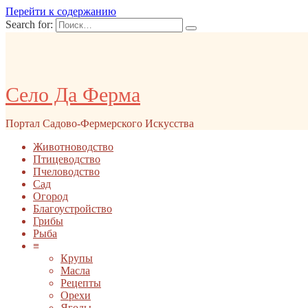
Перейти к содержанию
Search for:
Село Да Ферма
Портал Садово-Фермерского Искусства
Животноводство
Птицеводство
Пчеловодство
Сад
Огород
Благоустройство
Грибы
Рыба
≡
Крупы
Масла
Рецепты
Орехи
Ягоды