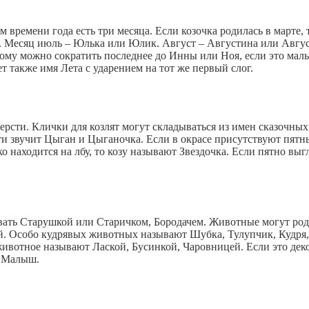
м времени года есть три месяца. Если козочка родилась в марте,
а. Месяц июль – Юлька или Юлик. Август – Августина или Авгус
этому можно сократить последнее до Инны или Ноя, если это мал
т также имя Лета с ударением на тот же первый слог.
шерсти. Клички для козлят могут складываться из имен сказочны
ти звучит Цыган и Цыганочка. Если в окрасе присутствуют пятн
 находится на лбу, то козу называют Звездочка. Если пятно выг
звать Старушкой или Старичком, Бородачем. Животные могут род
й. Особо кудрявых животных называют Шубка, Тулупчик, Кудря,
животное называют Лаской, Бусинкой, Чаровницей. Если это дек
и Малыш.