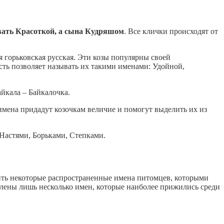
вать Красоткой, а сына Кудряшом
. Все клички происходят от
я горьковская русская. Эти козы популярны своей
сть позволяет называть их такими именами: Удойной,
йкала – Байкалочка.
 имена придадут козочкам величие и помогут выделить их из
Настями, Борьками, Степками.
ить некоторые распространенные имена питомцев, которыми
слены лишь несколько имен, которые наиболее прижились среди