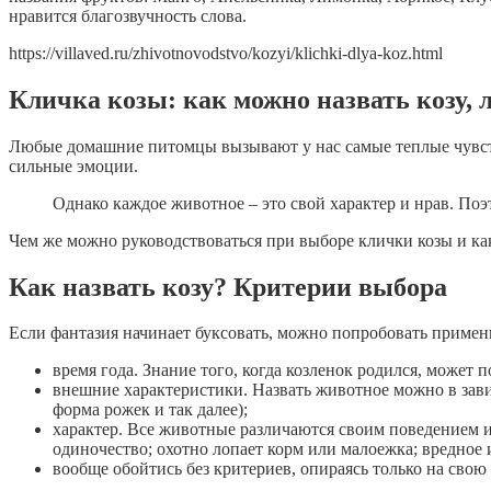
нравится благозвучность слова.
https://villaved.ru/zhivotnovodstvo/kozyi/klichki-dlya-koz.html
Кличка козы: как можно назвать козу,
Любые домашние питомцы вызывают у нас самые теплые чувств
сильные эмоции.
Однако каждое животное – это свой характер и нрав. Поэ
Чем же можно руководствоваться при выборе клички козы и ка
Как назвать козу? Критерии выбора
Если фантазия начинает буксовать, можно попробовать приме
время года. Знание того, когда козленок родился, может 
внешние характеристики. Назвать животное можно в завис
форма рожек и так далее);
характер. Все животные различаются своим поведением и
одиночество; охотно лопает корм или малоежка; вредное и
вообще обойтись без критериев, опираясь только на свою