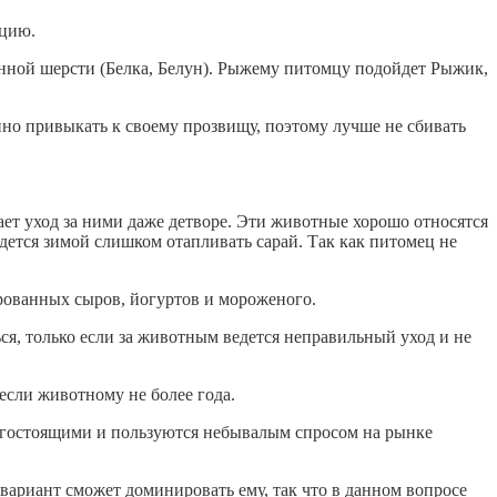
ицию.
венной шерсти (Белка, Белун). Рыжему питомцу подойдет Рыжик,
нно привыкать к своему прозвищу, поэтому лучше не сбивать
т уход за ними даже детворе. Эти животные хорошо относятся
ридется зимой слишком отапливать сарай. Так как питомец не
ированных сыров, йогуртов и мороженого.
ся, только если за животным ведется неправильный уход и не
если животному не более года.
рогостоящими и пользуются небывалым спросом на рынке
вариант сможет доминировать ему, так что в данном вопросе