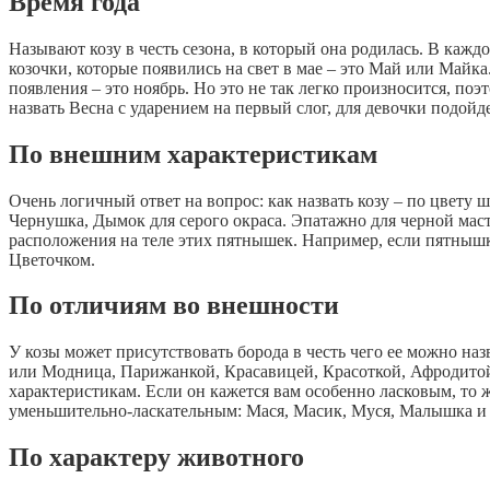
Время года
Называют козу в честь сезона, в который она родилась. В каждо
козочки, которые появились на свет в мае – это Май или Майк
появления – это ноябрь. Но это не так легко произносится, по
назвать Весна с ударением на первый слог, для девочки подойде
По внешним характеристикам
Очень логичный ответ на вопрос: как назвать козу – по цвету 
Чернушка, Дымок для серого окраса. Эпатажно для черной мас
расположения на теле этих пятнышек. Например, если пятнышко
Цветочком.
По отличиям во внешности
У козы может присутствовать борода в честь чего ее можно на
или Модница, Парижанкой, Красавицей, Красоткой, Афродито
характеристикам. Если он кажется вам особенно ласковым, то 
уменьшительно-ласкательным: Мася, Масик, Муся, Малышка 
По характеру животного