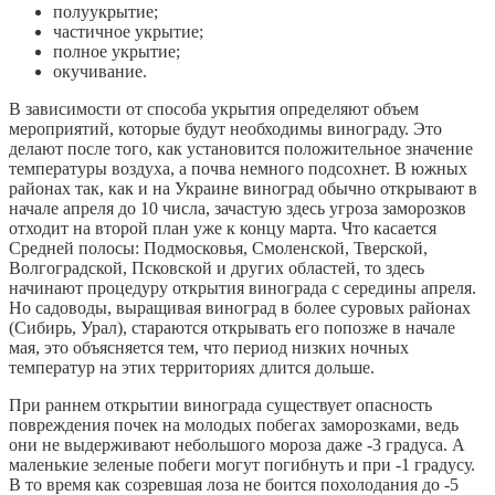
полуукрытие;
частичное укрытие;
полное укрытие;
окучивание.
В зависимости от способа укрытия определяют объем
мероприятий, которые будут необходимы винограду. Это
делают после того, как установится положительное значение
температуры воздуха, а почва немного подсохнет. В южных
районах так, как и на Украине виноград обычно открывают в
начале апреля до 10 числа, зачастую здесь угроза заморозков
отходит на второй план уже к концу марта. Что касается
Средней полосы: Подмосковья, Смоленской, Тверской,
Волгоградской, Псковской и других областей, то здесь
начинают процедуру открытия винограда с середины апреля.
Но садоводы, выращивая виноград в более суровых районах
(Сибирь, Урал), стараются открывать его попозже в начале
мая, это объясняется тем, что период низких ночных
температур на этих территориях длится дольше.
При раннем открытии винограда существует опасность
повреждения почек на молодых побегах заморозками, ведь
они не выдерживают небольшого мороза даже -3 градуса. А
маленькие зеленые побеги могут погибнуть и при -1 градусу.
В то время как созревшая лоза не боится похолодания до -5