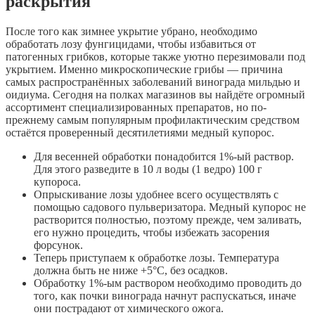
раскрытия
После того как зимнее укрытие убрано, необходимо
обработать лозу фунгицидами, чтобы избавиться от
патогенных грибков, которые также уютно перезимовали под
укрытием. Именно микроскопические грибы — причина
самых распространённых заболеваний винограда мильдью и
оидиума. Сегодня на полках магазинов вы найдёте огромный
ассортимент специализированных препаратов, но по-
прежнему самым популярным профилактическим средством
остаётся проверенный десятилетиями медный купорос.
Для весенней обработки понадобится 1%-ый раствор.
Для этого разведите в 10 л воды (1 ведро) 100 г
купороса.
Опрыскивание лозы удобнее всего осуществлять с
помощью садового пульверизатора. Медный купорос не
растворится полностью, поэтому прежде, чем заливать,
его нужно процедить, чтобы избежать засорения
форсунок.
Теперь приступаем к обработке лозы. Температура
должна быть не ниже +5°С, без осадков.
Обработку 1%-ым раствором необходимо проводить до
того, как почки винограда начнут распускаться, иначе
они пострадают от химического ожога.