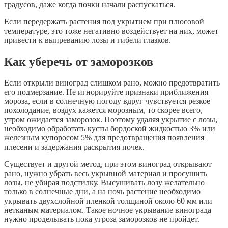
градусов, даже когда почки начали распускаться.
Если передержать растения под укрытием при плюсовой
температуре, это тоже негативно воздействует на них, может
привести к выпреванию лозы и гибели глазков.
Как уберечь от заморозков
Если открыли виноград слишком рано, можно предотвратить
его подмерзание. Не игнорируйте признаки приближения
мороза, если в солнечную погоду вдруг чувствуется резкое
похолодание, воздух кажется морозным, то скорее всего,
утром ожидается заморозок. Поэтому удаляя укрытие с лозы,
необходимо обработать кусты бордоской жидкостью 3% или
железным купоросом 5% для предотвращения появления
плесени и задержания раскрытия почек.
Существует и другой метод, при этом виноград открывают
рано, нужно убрать весь укрывной материал и просушить
лозы, не убирая подстилку. Высушивать лозу желательно
только в солнечные дни, а на ночь растение необходимо
укрывать двухслойной пленкой толщиной около 60 мм или
нетканым материалом. Такое ночное укрывание винограда
нужно проделывать пока угроза заморозков не пройдет.