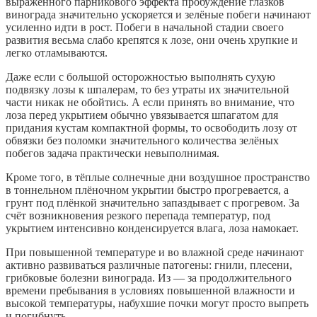
выраженного парникового эффекта пробуждение глазков
винограда значительно ускоряется и зелёные побеги начинают
усиленно идти в рост. Побеги в начальной стадии своего
развития весьма слабо крепятся к лозе, они очень хрупкие и
легко отламываются.
Даже если с большой осторожностью выполнять сухую
подвязку лозы к шпалерам, то без утраты их значительной
части никак не обойтись. А если принять во внимание, что
лоза перед укрытием обычно увязывается шпагатом для
придания кустам компактной формы, то освободить лозу от
обвязки без поломки значительного количества зелёных
побегов задача практически невыполнимая.
Кроме того, в тёплые солнечные дни воздушное пространство
в тоннельном плёночном укрытии быстро прогревается, а
грунт под плёнкой значительно запаздывает с прогревом. За
счёт возникновения резкого перепада температур, под
укрытием интенсивно конденсируется влага, лоза намокает.
При повышенной температуре и во влажной среде начинают
активно развиваться различные патогены: гнили, плесени,
грибковые болезни винограда. Из — за продолжительного
времени пребывания в условиях повышенной влажности и
высокой температуры, набухшие почки могут просто выпреть
и погибнуть.