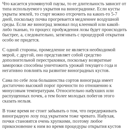
Что касается упомянутой паузы, то ее длительность зависит от
типа используемого укрытия на винограднике. Если кусты
укрыты землей, то старт можно отсрочить на каких-то 5-7
дней, поскольку почва прогревается медленнее воздушной
среды. Если же виноград зимовал под клеенкой или какой-
либо тканью, то процесс пробуждения лозы будет происходить
быстрее, а, следовательно, затягивать с процедурой открытия
особо не придется.
С одной стороны, промедление не является необходимой
мерой, с другой, оно представляет собой средство
дополнительной перестраховки, поскольку возвратные
заморозки способны уничтожить урожай текущего года и
негативно повлиять на развитие виноградных кустов.
Сама по себе лоза большинства сортов винограда имеет
достаточно высокий порог прочности по отношению к
минусовым температурам. Относительно набухших или
распущенных почек, а тем более молодых побегов этого
сказать нельзя.
В тоже время не стоит забывать о том, что передерживать
виноградную лозу под укрытием тоже чревато. Набухая,
почки становятся очень хрупкими, поэтому любое
прикосновение к ним во время процедуры открытия кустов