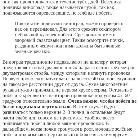
они так проветриваются в течение трёх дней. Весенняя
подвязка винограда также называется сухой, так как
подвязываются одревесневшие, не зелёные побеги.
Пока вы не подвязали виноград, можно проверить
как он перезимовал. Для этого срежьте секатором
небольшой кусочек побега. Срез должен иметь
здоровый салатовый цвет. Также осмотрите почки,
раздвиньте чешуи под ними должны быть живые
зелёные зачатки.
Виноград традиционно подвязывают на шпалеру, которая
представляет собой два вкопанных на расстоянии трёх метров
двухметровых столба, между которыми натянута проволока.
Первую проволоку натягивают на высоте 40 см, последующие
на таком же расстоянии друг от друга. Сухие многолетние
рукава нужно привязать на первом ярусе веером. Остальные
побеги закрепляются на второй проволоке под углом 45–60
градусов относительно земли.
Очень важно, чтобы побеги не
были подвязаны вертикально.
В этом случае будут
развиваться только верхние 2–3 почки, а остальные будут
расти слабо или совсем не проснутся. Удобнее всего
подвязывать побеги любой мягкой проволокой. В
дальнейшем, когда почки тронуться в рост, молодые зелёные
побеги подвязывают вертикально к более высоким ярусам.