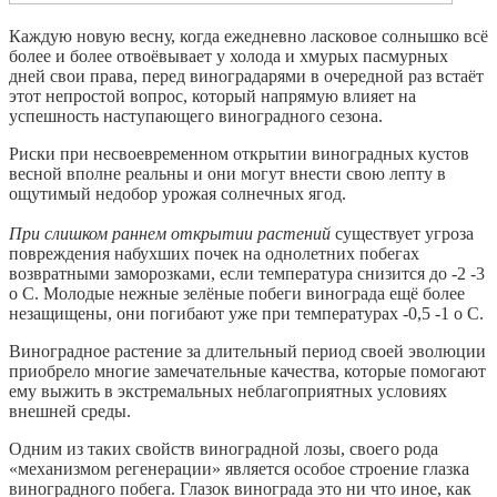
Каждую новую весну, когда ежедневно ласковое солнышко всё
более и более отвоёвывает у холода и хмурых пасмурных
дней свои права, перед виноградарями в очередной раз встаёт
этот непростой вопрос, который напрямую влияет на
успешность наступающего виноградного сезона.
Риски при несвоевременном открытии виноградных кустов
весной вполне реальны и они могут внести свою лепту в
ощутимый недобор урожая солнечных ягод.
При слишком раннем открытии растений
существует угроза
повреждения набухших почек на однолетних побегах
возвратными заморозками, если температура снизится до -2 -3
о С. Молодые нежные зелёные побеги винограда ещё более
незащищены, они погибают уже при температурах -0,5 -1 о С.
Виноградное растение за длительный период своей эволюции
приобрело многие замечательные качества, которые помогают
ему выжить в экстремальных неблагоприятных условиях
внешней среды.
Одним из таких свойств виноградной лозы, своего рода
«механизмом регенерации» является особое строение глазка
виноградного побега. Глазок винограда это ни что иное, как