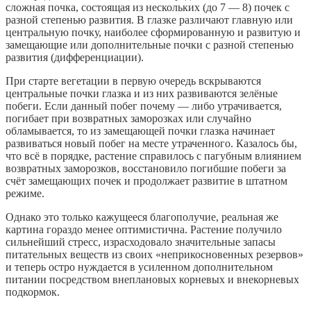
сложная почка, состоящая из нескольких (до 7 — 8) почек с
разной степенью развития. В глазке различают главную или
центральную почку, наиболее сформированную и развитую и
замещающие или дополнительные почки с разной степенью
развития (дифференциации).
При старте вегетации в первую очередь вскрываются
центральные почки глазка и из них развиваются зелёные
побеги. Если данный побег почему — либо утрачивается,
погибает при возвратных заморозках или случайно
обламывается, то из замещающей почки глазка начинает
развиваться новый побег на месте утраченного. Казалось бы,
что всё в порядке, растение справилось с пагубным влиянием
возвратных заморозков, восстановило погибшие побеги за
счёт замещающих почек и продолжает развитие в штатном
режиме.
Однако это только кажущееся благополучие, реальная же
картина гораздо менее оптимистична. Растение получило
сильнейший стресс, израсходовало значительные запасы
питательных веществ из своих «неприкосновенных резервов»
и теперь остро нуждается в усиленном дополнительном
питании посредством внеплановых корневых и внекорневых
подкормок.