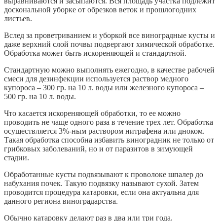
выравниваются и засыпаются. Вся площадь участка подлежит
доскональной уборке от обрезков веток и прошлогодних
листьев.
Вслед за проветриванием и уборкой все виноградные кусты и
даже верхний слой почвы подвергают химической обработке.
Обработка может быть искореняющей и стандартной.
Стандартную можно выполнять ежегодно, в качестве рабочей
смеси для дезинфекции используется раствор медного
купороса – 300 гр. на 10 л. воды или железного купороса –
500 гр. на 10 л. воды.
Что касается искореняющей обработки, то ее можно
проводить не чаще одного раза в течение трех лет. Обработка
осуществляется 3%-ным раствором нитрафена или дноком.
Такая обработка способна избавить виноградник не только от
грибковых заболеваний, но и от паразитов в зимующей
стадии.
Обработанные кусты подвязывают к проволоке шпалер до
набухания почек. Такую подвязку называют сухой. Затем
проводится процедура катаровки, если она актуальна для
данного региона виноградарства.
Обычно катаровку делают раз в два или три года.