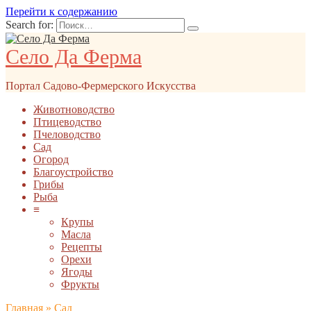
Перейти к содержанию
Search for:
Село Да Ферма
Портал Садово-Фермерского Искусства
Животноводство
Птицеводство
Пчеловодство
Сад
Огород
Благоустройство
Грибы
Рыба
≡
Крупы
Масла
Рецепты
Орехи
Ягоды
Фрукты
Главная
»
Сад