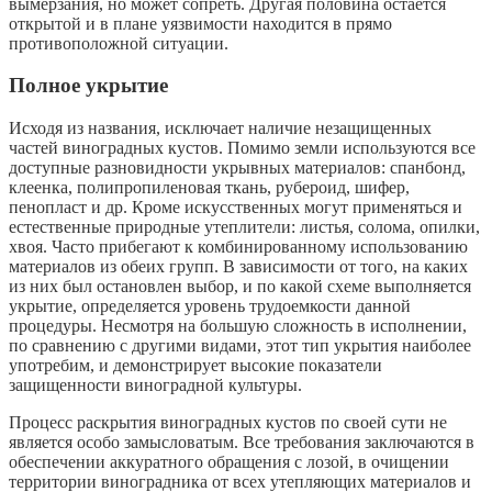
вымерзания, но может сопреть. Другая половина остается
открытой и в плане уязвимости находится в прямо
противоположной ситуации.
Полное укрытие
Исходя из названия, исключает наличие незащищенных
частей виноградных кустов. Помимо земли используются все
доступные разновидности укрывных материалов: спанбонд,
клеенка, полипропиленовая ткань, рубероид, шифер,
пенопласт и др. Кроме искусственных могут применяться и
естественные природные утеплители: листья, солома, опилки,
хвоя. Часто прибегают к комбинированному использованию
материалов из обеих групп. В зависимости от того, на каких
из них был остановлен выбор, и по какой схеме выполняется
укрытие, определяется уровень трудоемкости данной
процедуры. Несмотря на большую сложность в исполнении,
по сравнению с другими видами, этот тип укрытия наиболее
употребим, и демонстрирует высокие показатели
защищенности виноградной культуры.
Процесс раскрытия виноградных кустов по своей сути не
является особо замысловатым. Все требования заключаются в
обеспечении аккуратного обращения с лозой, в очищении
территории виноградника от всех утепляющих материалов и