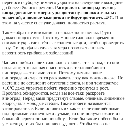
переносить уборку зимнего укрытия на следующие выходные
до более тёплого времени.
Раскрывать виноград нужно,
когда дневные температуры достигнут положительных
значений, а ночные заморозки не будут достигать -4°С.
При
этом на участке снег уже должен полностью растаять.
Также обратите внимание и на влажность почвы. Грунт
должен подсохнуть. Поэтому многие садоводы временно
снимают укрытие в тёплые солнечные дни, чтобы проветрить
лозу. Эта профилактическая мера позволяет снизить
вероятность грибковых заболеваний.
Частая ошибка наших садоводов заключается в том, что они
полагают, что главная опасность для теплолюбивого
винограда — это заморозки. Поэтому начинающие
виноградари стараются раскрывать лозу как можно позже. Но
растение не остановит отсутствие света, и при температуре
+10°С даже укрытые побеги уверенно тронутся в рост.
Проблема обнаружится, когда вы всё-таки раскроете
виноград. Перед вами предстанут слабые, бледные, лишённые
хлорофилла молодые стебли. Такие побеги называются
этилированные. Если оставить их как есть незащищёнными
под прямыми солнечными лучами, то они получат ожоги и с
большой вероятностью погибнут. Если бы такие побеги были
у саженца, то их бы пришлось удалить. Чтобы этого не