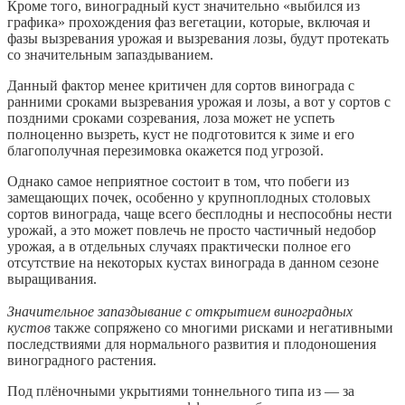
Кроме того, виноградный куст значительно «выбился из
графика» прохождения фаз вегетации, которые, включая и
фазы вызревания урожая и вызревания лозы, будут протекать
со значительным запаздыванием.
Данный фактор менее критичен для сортов винограда с
ранними сроками вызревания урожая и лозы, а вот у сортов с
поздними сроками созревания, лоза может не успеть
полноценно вызреть, куст не подготовится к зиме и его
благополучная перезимовка окажется под угрозой.
Однако самое неприятное состоит в том, что побеги из
замещающих почек, особенно у крупноплодных столовых
сортов винограда, чаще всего бесплодны и неспособны нести
урожай, а это может повлечь не просто частичный недобор
урожая, а в отдельных случаях практически полное его
отсутствие на некоторых кустах винограда в данном сезоне
выращивания.
Значительное запаздывание с открытием виноградных
кустов
также сопряжено со многими рисками и негативными
последствиями для нормального развития и плодоношения
виноградного растения.
Под плёночными укрытиями тоннельного типа из — за