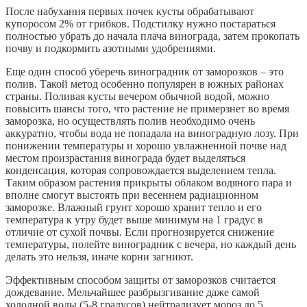
После набухания первых почек кусты обрабатывают
купоросом 2% от грибков. Подстилку нужно постараться
полностью убрать до начала плача винограда, затем прокопать
почву и подкормить азотными удобрениями.
Еще один способ уберечь виноградник от заморозков – это
полив. Такой метод особенно популярен в южных районах
страны. Поливая кусты вечером обычной водой, можно
повысить шансы того, что растение не примерзнет во время
заморозка, но осуществлять полив необходимо очень
аккуратно, чтобы вода не попадала на виноградную лозу. При
понижении температуры и хорошо увлажненной почве над
местом произрастания винограда будет выделяться
конденсация, которая сопровождается выделением тепла.
Таким образом растения прикрыты облаком водяного пара и
вполне смогут выстоять при весеннем радиационном
заморозке. Влажный грунт хорошо хранит тепло и его
температура к утру будет выше минимум на 1 градус в
отличие от сухой почвы. Если прогнозируется снижение
температуры, полейте виноградник с вечера, но каждый день
делать это нельзя, иначе корни загниют.
Эффективным способом защиты от заморозков считается
дождевание. Мельчайшее разбрызгивание даже самой
холодной воды (5-8 градусов) нейтрализует мороз до 5