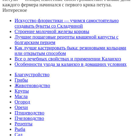
каждого фермера начинался с первого крика петуха.
Интересное
Искусство флористики — учимся самостоятельно
создавать букеты со Складчиной
Строение молочной железы коровы
Лучшие пошаговые рецепты квашеной капусты с
болгарским перцем
Как лучше кастрировать быка: резиновыми кольцами
или открытым способом
Все о лечебных свойствах и применении Каланхоэ
Особенности ухода за каланхоэ в домашних условиях
Благоустройство
Грибы
Животноводство
Крупы
Масла
Огород
Орехи
Птицеводство
Пчеловодство
Рецепты
Рыба
Сад