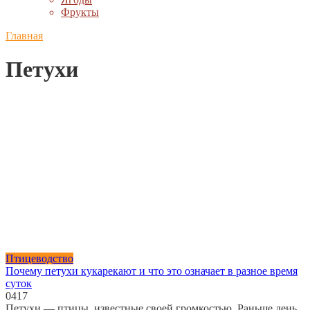
Фрукты
Главная
Петухи
Птицеводство
Почему петухи кукарекают и что это означает в разное время
суток
0
417
Петухи — птицы, известные своей громкостью. Раньше день