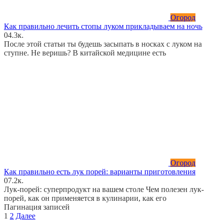
Огород
Как правильно лечить стопы луком прикладываем на ночь
0
4.3к.
После этой статьи ты будешь засыпать в носках с луком на
ступне. Не веришь? В китайской медицине есть
Огород
Как правильно есть лук порей: варианты приготовления
0
7.2к.
Лук-порей: суперпродукт на вашем столе Чем полезен лук-
порей, как он применяется в кулинарии, как его
Пагинация записей
1
2
Далее