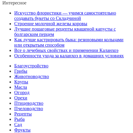
Интересное
Искусство флористики — учимся самостоятельно
создавать букеты со Складчиной
Строение молочной железы коровы
Лучшие пошаговые рецепты квашеной капусты с
болгарским перцем
Как лучше кастрировать быка: резиновыми кольцами
или открытым способом
Все о лечебных свойствах и применении Каланхоэ
Особенности ухода за каланхоэ в домашних условиях
Благоустройство
Грибы
Животноводство
Крупы
Масла
Огород
Орехи
Птицеводство
Пчеловодство
Рецепты
Рыба
Сад
Фрукты