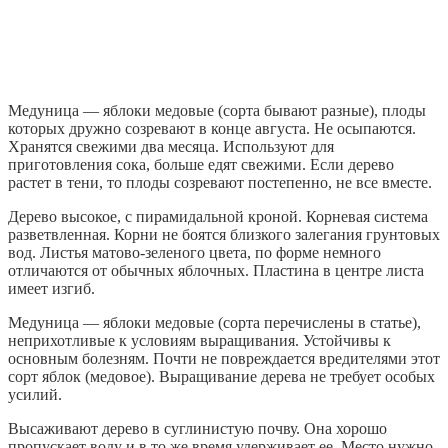
Медуница — яблоки медовые (сорта бывают разные), плоды
которых дружно созревают в конце августа. Не осыпаются.
Хранятся свежими два месяца. Используют для
приготовления сока, больше едят свежими. Если дерево
растет в тени, то плоды созревают постепенно, не все вместе.
Дерево высокое, с пирамидальной кроной. Корневая система
разветвленная. Корни не боятся близкого залегания грунтовых
вод. Листья матово-зеленого цвета, по форме немного
отличаются от обычных яблочных. Пластина в центре листа
имеет изгиб.
Медуница — яблоки медовые (сорта перечислены в статье),
неприхотливые к условиям выращивания. Устойчивы к
основным болезням. Почти не повреждается вредителями этот
сорт яблок (медовое). Выращивание дерева не требует особых
усилий.
Высаживают дерево в суглинистую почву. Она хорошо
пропускает воду и в то же время удерживает ее. Место нужно