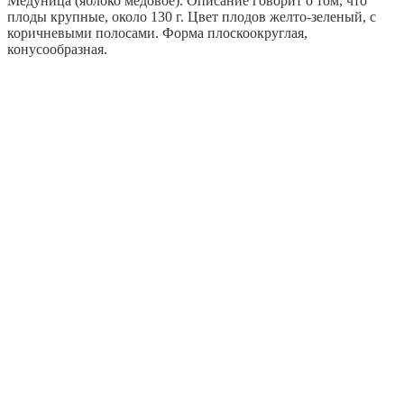
Медуница (яблоко медовое). Описание говорит о том, что
плоды крупные, около 130 г. Цвет плодов желто-зеленый, с
коричневыми полосами. Форма плоскоокруглая,
конусообразная.