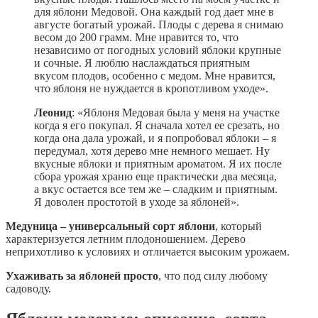
для яблони Медовой. Она каждый год дает мне в
августе богатый урожай. Плоды с дерева я снимаю
весом до 200 грамм. Мне нравится то, что
независимо от погодных условий яблоки крупные
и сочные. Я люблю наслаждаться приятным
вкусом плодов, особенно с медом. Мне нравится,
что яблоня не нуждается в кропотливом уходе».
Леонид
: «Яблоня Медовая была у меня на участке
когда я его покупал. Я сначала хотел ее срезать, но
когда она дала урожай, и я попробовал яблоки – я
передумал, хотя дерево мне немного мешает. Ну
вкусные яблоки и приятным ароматом. Я их после
сбора урожая храню еще практически два месяца,
а вкус остается все тем же – сладким и приятным.
Я доволен простотой в уходе за яблоней».
Медуница – универсальный сорт яблони
, который
характеризуется летним плодоношением. Дерево
неприхотливо к условиях и отличается высоким урожаем.
Ухаживать за яблоней просто
, что под силу любому
садоводу.