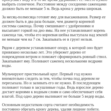
выбрать солнечное. Расстояние между соседними саженцами
должно быть не меньше 5 м. Ведь крона у дерева широкая.
За месяц-полмесяца готовят яму для высаживания. Размер ее
должен быть в два раза больше, чем диаметр корневой
системы саженца. Почву смешивают с удобрениями и
высыпают горкой на дно ямы. На нее устанавливают корень
саженца так, чтобы его корневая шейка выступала над землей
не меньше чем на 7 см. Закапывать ее в грунт нельзя.
Рядом с деревом устанавливают опору, к которой оно будет
привязано несколько лет. Это убережет дерево от
повреждения ветром и поможет сформировать ровный ствол.
Закапывают яму. Поливают саженец несколькими ведрами
воды.
Мульчируют приствольный круг. Первый год нужно
внимательно следить за тем, чтобы почва под деревом не
пересыхала. Но и заливать его не нужно. В последующем
поливают только в засушливые годы. Ведь взрослое дерево
достает корнями к водным слоям и само обеспечивает себя
влагой. Под одно дерево выливают не больше 5 ведер воды.
Основным недостатком сорта считают необходимость
постоянно обрезать крону дерева, удаляя лишние побеги.