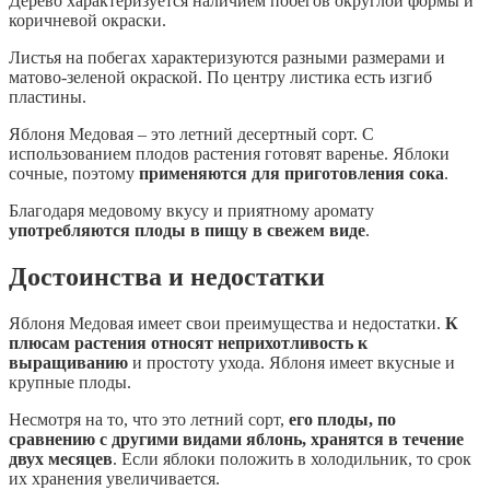
Дерево характеризуется наличием побегов округлой формы и
коричневой окраски.
Листья на побегах характеризуются разными размерами и
матово-зеленой окраской. По центру листика есть изгиб
пластины.
Яблоня Медовая – это летний десертный сорт. С
использованием плодов растения готовят варенье. Яблоки
сочные, поэтому
применяются для приготовления сока
.
Благодаря медовому вкусу и приятному аромату
употребляются плоды в пищу в свежем виде
.
Достоинства и недостатки
Яблоня Медовая имеет свои преимущества и недостатки.
К
плюсам растения относят неприхотливость к
выращиванию
и простоту ухода. Яблоня имеет вкусные и
крупные плоды.
Несмотря на то, что это летний сорт,
его плоды, по
сравнению с другими видами яблонь, хранятся в течение
двух месяцев
. Если яблоки положить в холодильник, то срок
их хранения увеличивается.