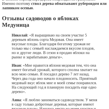
Именно поэтому
ствол дерева обматывают рубероидом или
лапником осенью
.
Отзывы садоводов о яблоках
Медуница
Николай
: «Я выращиваю на своем участке 5
деревьев яблонь сорта Медовая. Она имеет
вкусные плоды. Благодаря богатому урожая не
только мы с семьей наслаждаемся вкусом плодов,
но и другие люди. В сезон я продаю яблоки на
рынке и зарабатываю деньги».
Иван
: «Мне нравится яблоня медовая тем, что она
имеет богатый урожай, которого сполна хватает на
всю мою семью. Я посадил дерево 7 лет назад.
Через два года оно начало плодоносить. Приятный
медовый вкус яблок мне и моей семье понравился.
На следующий год я планирую посадить еще одно
дерево».
Анна
: «Я люблю заниматься садоводством. У меня
в саду только добротные деревья, которые имеют
вкусные плоды. Нашлось место на моем участке и